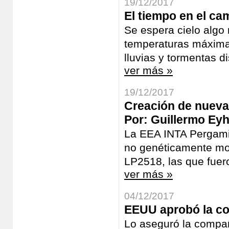
19/12/2017
El tiempo en el ca
Se espera cielo algo
temperaturas máxima
lluvias y tormentas d
ver más »
19/12/2017
Creación de nuevas
Por: Guillermo Ey
La EEA INTA Pergami
no genéticamente mo
LP2518, las que fuero
ver más »
04/12/2017
EEUU aprobó la c
Lo aseguró la compa