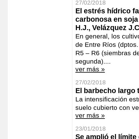
27/02/2018
El estrés hídrico 
carbonosa en soja 
H.J., Velázquez J.C
En general, los culti
de Entre Ríos (dptos
R5 – R6 (siembras de
segunda)....
ver más »
27/02/2018
El barbecho largo 
La intensificación es
suelo cubierto con ve
ver más »
23/01/2018
Se amplió el límit