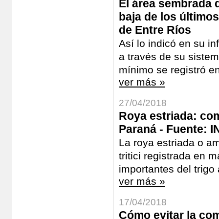
El área sembrada 
baja de los último
de Entre Ríos
Así lo indicó en su i
a través de su siste
mínimo se registró en
ver más »
27/04/2018
Roya estriada: co
Paraná - Fuente: I
La roya estriada o ama
tritici registrada e
importantes del trigo 
ver más »
17/04/2018
Cómo evitar la com