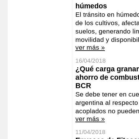
húmedos
El tránsito en húmed
de los cultivos, afec
suelos, generando lim
movilidad y disponibi
ver más »
16/04/2018
¿Qué carga granaria
ahorro de combusti
BCR
Se debe tener en cue
argentina al respect
acoplados no pueden 
ver más »
11/04/2018